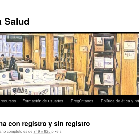
a Salud
 recursos
Formación de usuarios
¡Pregúntanos!
Política de ética y p
a con registro y sin registro
año completo es de
849 × 925
pixels