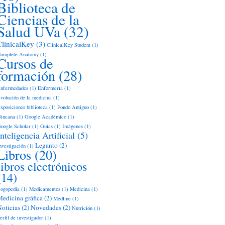
Biblioteca de
Ciencias de la
Salud UVa
(32)
ClinicalKey
(3)
ClinicalKey Student
(1)
omplete Anatomy
(1)
Cursos de
formación
(28)
nfermedades
(1)
Enfermería
(1)
volución de la medicina
(1)
xposiciones biblioteca
(1)
Fondo Antiguo
(1)
incana
(1)
Google Académico
(1)
oogle Scholar
(1)
Guías
(1)
Imágenes
(1)
Inteligencia Artificial
(5)
Leganto
(2)
nvestigación
(1)
Libros
(20)
libros electrónicos
(14)
ogopedia
(1)
Medicamentos
(1)
Medicina
(1)
edicina gráfica
(2)
Medline
(1)
oticias
(2)
Novedades
(2)
Nutrición
(1)
erfil de investigador
(1)