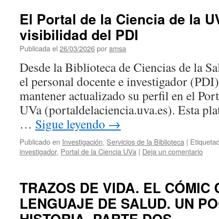
El Portal de la Ciencia de la U
visibilidad del PDI
Publicada el
26/03/2026
por
amsa
Desde la Biblioteca de Ciencias de la S
el personal docente e investigador (PDI)
mantener actualizado su perfil en el Port
UVa (portaldelaciencia.uva.es). Esta pl
…
Sigue leyendo
→
Publicado en
Investigación
,
Servicios de la Biblioteca
|
Etiqueta
investigador
,
Portal de la Ciencia UVa
|
Deja un comentario
TRAZOS DE VIDA. EL CÓMIC
LENGUAJE DE SALUD. UN P
HISTORIA. PARTE DOS.