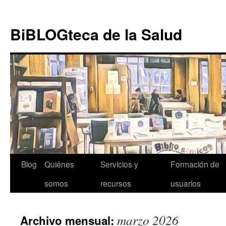
Ir al
Saltar
contenido
al
BiBLOGteca de la Salud
contenido
Blog
Quiénes
Servicios y
Formación de
somos
recursos
usuarios
marzo 2026
Archivo mensual: