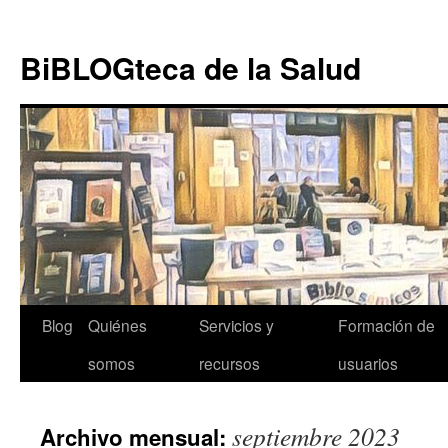
Ir al
Saltar
contenido
al
BiBLOGteca de la Salud
contenido
Blog
Quiénes
Servicios y
Formación de
somos
recursos
usuarios
septiembre 2023
Archivo mensual: