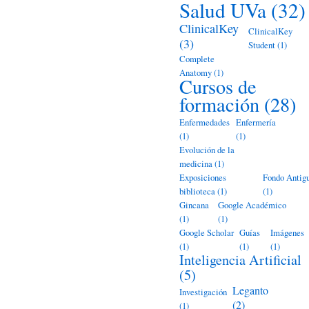
Salud UVa
(32)
ClinicalKey
ClinicalKey
(3)
Student
(1)
Complete
Anatomy
(1)
Cursos de
formación
(28)
Enfermedades
Enfermería
(1)
(1)
Evolución de la
medicina
(1)
Exposiciones
Fondo Antig
biblioteca
(1)
(1)
Gincana
Google Académico
(1)
(1)
Google Scholar
Guías
Imágenes
(1)
(1)
(1)
Inteligencia Artificial
(5)
Leganto
Investigación
(2)
(1)