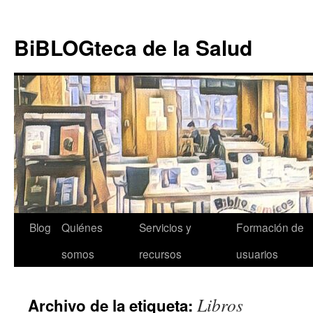
Ir al
Saltar
contenido
al
BiBLOGteca de la Salud
contenido
Blog
Quiénes
Servicios y
Formación de
somos
recursos
usuarios
Libros
Archivo de la etiqueta: