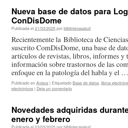
Nueva base de datos para Log
ConDisDome
Publicada el
21/03/2025
por
bibliotecasalud
Recientemente la Biblioteca de Ciencias
suscrito ComDisDome, una base de dato
artículos de revistas, libros, informes y 
información sobre trastornos de las co
enfoque en la patología del habla y el 
Publicado en
Avisos
|
Etiquetado
Base de datos
,
libros electrón
electrónicos
|
Deja un comentario
Novedades adquiridas durant
enero y febrero
Publicada el
03/03/2025
por
bibliotecasalud