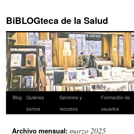
Ir al
Saltar
contenido
al
BiBLOGteca de la Salud
contenido
Blog
Quiénes
Servicios y
Formación de
somos
recursos
usuarios
marzo 2025
Archivo mensual: