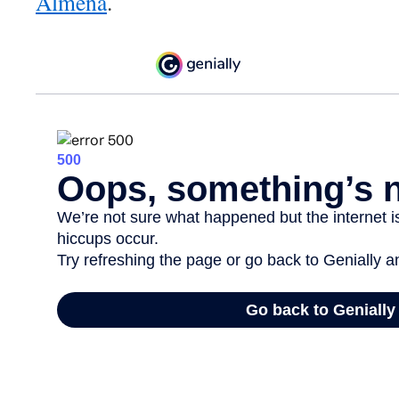
Almena
.