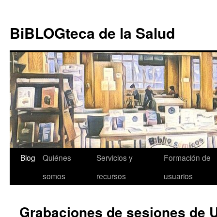
Ir al
Saltar
contenido
al
BiBLOGteca de la Salud
contenido
Blog
Quiénes
Servicios y
Formación de
somos
recursos
usuarios
Grabaciones de sesiones de 