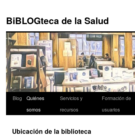
Ir al
Saltar
contenido
al
BiBLOGteca de la Salud
contenido
Blog
Quiénes
Servicios y
Formación de
somos
recursos
usuarios
Ubicación de la biblioteca