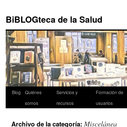
Ir al
Saltar
contenido
al
BiBLOGteca de la Salud
contenido
Blog
Quiénes
Servicios y
Formación de
somos
recursos
usuarios
Miscelánea
Archivo de la categoría: