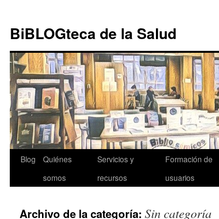
Ir al
Saltar
contenido
al
BiBLOGteca de la Salud
contenido
Blog
Quiénes
Servicios y
Formación de
somos
recursos
usuarios
Sin categoría
Archivo de la categoría: