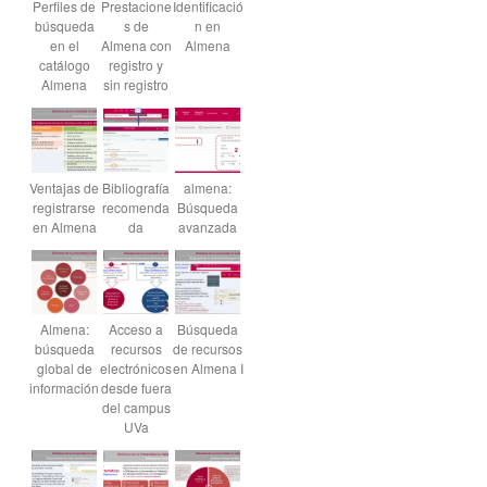
Perfiles de
Prestacione
Identificació
búsqueda
s de
n en
en el
Almena con
Almena
catálogo
registro y
Almena
sin registro
Ventajas de
Bibliografía
almena:
registrarse
recomenda
Búsqueda
en Almena
da
avanzada
Almena:
Acceso a
Búsqueda
búsqueda
recursos
de recursos
global de
electrónicos
en Almena I
información
desde fuera
del campus
UVa