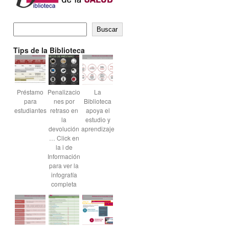
Buscar
Tips de la Biblioteca
Préstamo
Penalizacio
La
para
nes por
Biblioteca
estudiantes
retraso en
apoya el
la
estudio y
devolución
aprendizaje
… Click en
la i de
Información
para ver la
infografía
completa