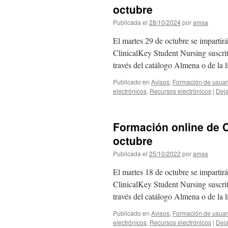
octubre
Publicada el
28/10/2024
por
amsa
El martes 29 de octubre se impartir
ClinicalKey Student Nursing suscrita
través del catálogo Almena o de la
Publicado en
Avisos
,
Formación de usuar
electrónicos
,
Recursos electrónicos
|
Deja
Formación online de C
octubre
Publicada el
25/10/2022
por
amsa
El martes 18 de octubre se impartir
ClinicalKey Student Nursing suscrita
través del catálogo Almena o de la
Publicado en
Avisos
,
Formación de usuar
electrónicos
,
Recursos electrónicos
|
Deja