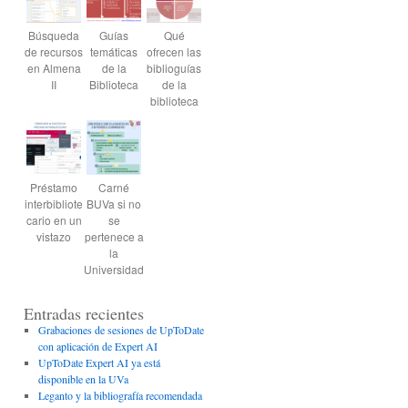
Búsqueda
Guías
Qué
de recursos
temáticas
ofrecen las
en Almena
de la
biblioguías
II
Biblioteca
de la
biblioteca
Préstamo
Carné
interbibliote
BUVa si no
cario en un
se
vistazo
pertenece a
la
Universidad
Entradas recientes
Grabaciones de sesiones de UpToDate
con aplicación de Expert AI
UpToDate Expert AI ya está
disponible en la UVa
Leganto y la bibliografía recomendada