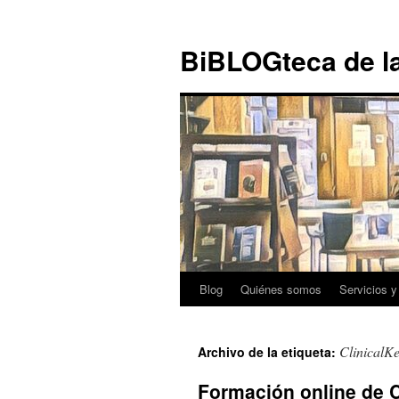
Ir al
Saltar
contenido
al
BiBLOGteca de l
contenido
Blog
Quiénes somos
Servicios y
ClinicalK
Archivo de la etiqueta:
Formación online de C