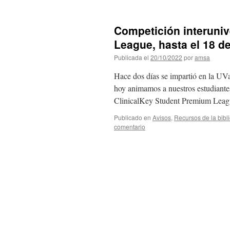
Competición interuniv
League, hasta el 18 d
Publicada el
20/10/2022
por
amsa
Hace dos días se impartió en la UV
hoy animamos a nuestros estudiantes 
ClinicalKey Student Premium Leagu
Publicado en
Avisos
,
Recursos de la bibl
comentario