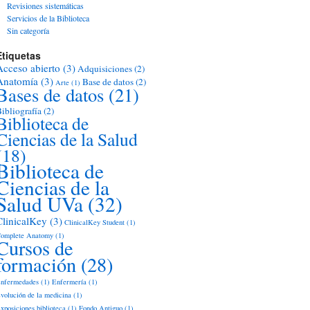
Revisiones sistemáticas
Servicios de la Biblioteca
Sin categoría
Etiquetas
Acceso abierto
(3)
Adquisiciones
(2)
Anatomía
(3)
Base de datos
(2)
Arte
(1)
Bases de datos
(21)
ibliografía
(2)
Biblioteca de
Ciencias de la Salud
(18)
Biblioteca de
Ciencias de la
Salud UVa
(32)
ClinicalKey
(3)
ClinicalKey Student
(1)
omplete Anatomy
(1)
Cursos de
formación
(28)
nfermedades
(1)
Enfermería
(1)
volución de la medicina
(1)
xposiciones biblioteca
(1)
Fondo Antiguo
(1)