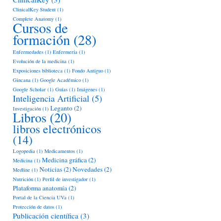
ClinicalKey Student
(1)
Complete Anatomy
(1)
Cursos de
formación
(28)
Enfermedades
(1)
Enfermería
(1)
Evolución de la medicina
(1)
Exposiciones biblioteca
(1)
Fondo Antiguo
(1)
Gincana
(1)
Google Académico
(1)
Google Scholar
(1)
Guías
(1)
Imágenes
(1)
Inteligencia Artificial
(5)
Leganto
(2)
Investigación
(1)
Libros
(20)
libros electrónicos
(14)
Logopedia
(1)
Medicamentos
(1)
Medicina gráfica
(2)
Medicina
(1)
Noticias
(2)
Novedades
(2)
Medline
(1)
Nutrición
(1)
Perfil de investigador
(1)
Plataforma anatomía
(2)
Portal de la Ciencia UVa
(1)
Protección de datos
(1)
Publicación científica
(3)