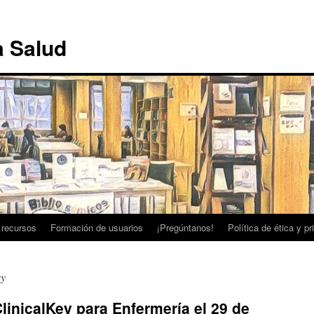
a Salud
 recursos
Formación de usuarios
¡Pregúntanos!
Política de ética y p
ey
linicalKey para Enfermería el 29 de