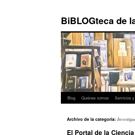
Ir al
Saltar
contenido
al
BiBLOGteca de l
contenido
Blog
Quiénes somos
Servicios y
Investiga
Archivo de la categoría:
El Portal de la Ciencia