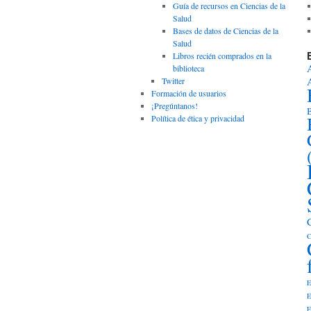
Guía de recursos en Ciencias de la
Salud
Bases de datos de Ciencias de la
Salud
Libros recién comprados en la
biblioteca
Twitter
Formación de usuarios
¡Pregúntanos!
B
Política de ética y privacidad
C
E
E
E