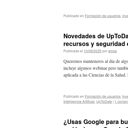
Publicado en
Formación de usuarios
,
Inv
Novedades de UpToDat
recursos y seguridad e
Publicada el
10/09/2025
por
amsa
Queremos manteneros al día de al
incluye algunos webinar pero tambié
aplicada a las Ciencias de la Sa
Publicado en
Formación de usuarios
,
Inv
Inteligencia Artificial
,
UpToDate
|
1 comen
¿Usas Google para bu