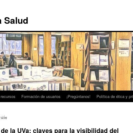
a Salud
 recursos
Formación de usuarios
¡Pregúntanos!
Política de ética y p
ción
 de la UVa: claves para la visibilidad del