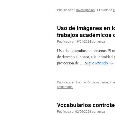
Publicado en
Investigación
|
Etiquetado
I
Uso de imágenes en lo
trabajos académicos o
Publicada el
16/01/2024
por
amsa
Uso de fotografías de personas El us
de derecho al honor, a la intimidad p
protección de …
Sigue leyendo
→
Publicado en
Formación de usuarios
,
Inv
comentario
Vocabularios controla
Publicada el
02/06/2023
por
amsa