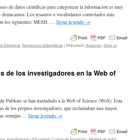
ses de datos científicas para categorizar la información es muy
que destacamos: Los tesauros o vocabularios controlados más
 son los siguientes: MESH. …
Sigue leyendo
→
a biblioteca
,
Revisiones sistemáticas
|
Etiquetado
Tesauros
|
Deja un
es de los investigadores en la Web of
s de Publons se han trasladado a la Web of Science (WoS). Esta
cias de los propios investigadores, que reclamaban una mayor
Las ventajas …
Sigue leyendo
→
ios
,
Investigación
|
Etiquetado
Cursos de formación
,
Perfiles de autor
,