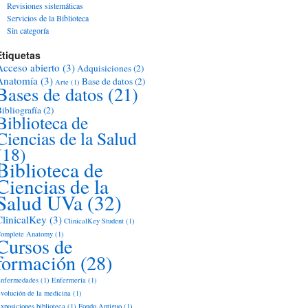
Revisiones sistemáticas
Servicios de la Biblioteca
Sin categoría
Etiquetas
Acceso abierto
(3)
Adquisiciones
(2)
Anatomía
(3)
Base de datos
(2)
Arte
(1)
Bases de datos
(21)
ibliografía
(2)
Biblioteca de
Ciencias de la Salud
(18)
Biblioteca de
Ciencias de la
Salud UVa
(32)
ClinicalKey
(3)
ClinicalKey Student
(1)
omplete Anatomy
(1)
Cursos de
formación
(28)
nfermedades
(1)
Enfermería
(1)
volución de la medicina
(1)
xposiciones biblioteca
(1)
Fondo Antiguo
(1)