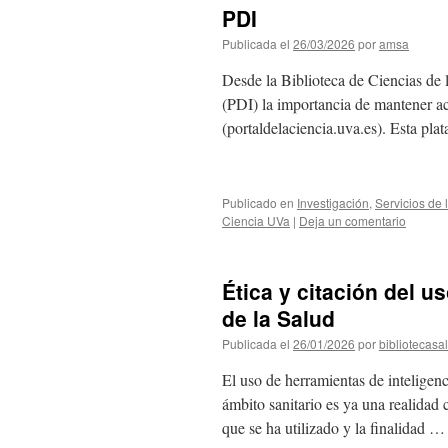
PDI
Publicada el
26/03/2026
por
amsa
Desde la Biblioteca de Ciencias de 
(PDI) la importancia de mantener act
(portaldelaciencia.uva.es). Esta pl
Publicado en
Investigación
,
Servicios de 
Ciencia UVa
|
Deja un comentario
Ética y citación del us
de la Salud
Publicada el
26/01/2026
por
bibliotecasa
El uso de herramientas de inteligenci
ámbito sanitario es ya una realidad c
que se ha utilizado y la finalidad 