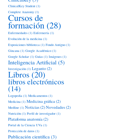
ClinicalKey Student
(1)
Complete Anatomy
(1)
Cursos de
formación
(28)
Enfermedades
(1)
Enfermería
(1)
Evolución de la medicina
(1)
Exposiciones biblioteca
(1)
Fondo Antiguo
(1)
Gincana
(1)
Google Académico
(1)
Google Scholar
(1)
Guías
(1)
Imágenes
(1)
Inteligencia Artificial
(5)
Leganto
(2)
Investigación
(1)
Libros
(20)
libros electrónicos
(14)
Logopedia
(1)
Medicamentos
(1)
Medicina gráfica
(2)
Medicina
(1)
Noticias
(2)
Novedades
(2)
Medline
(1)
Nutrición
(1)
Perfil de investigador
(1)
Plataforma anatomía
(2)
Portal de la Ciencia UVa
(1)
Protección de datos
(1)
Publicación científica
(3)