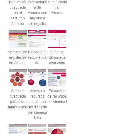
Perfiles de
Prestacione
Identificació
búsqueda
s de
n en
en el
Almena con
Almena
catálogo
registro y
Almena
sin registro
Ventajas de
Bibliografía
almena:
registrarse
recomenda
Búsqueda
en Almena
da
avanzada
Almena:
Acceso a
Búsqueda
búsqueda
recursos
de recursos
global de
electrónicos
en Almena I
información
desde fuera
del campus
UVa