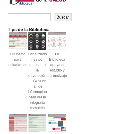
Buscar
Tips de la Biblioteca
Préstamo
Penalizacio
La
para
nes por
Biblioteca
estudiantes
retraso en
apoya el
la
estudio y
devolución
aprendizaje
… Click en
la i de
Información
para ver la
infografía
completa