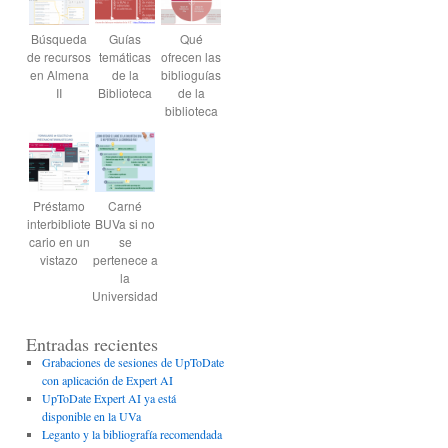
Búsqueda
Guías
Qué
de recursos
temáticas
ofrecen las
en Almena
de la
biblioguías
II
Biblioteca
de la
biblioteca
Préstamo
Carné
interbibliote
BUVa si no
cario en un
se
vistazo
pertenece a
la
Universidad
Entradas recientes
Grabaciones de sesiones de UpToDate
con aplicación de Expert AI
UpToDate Expert AI ya está
disponible en la UVa
Leganto y la bibliografía recomendada