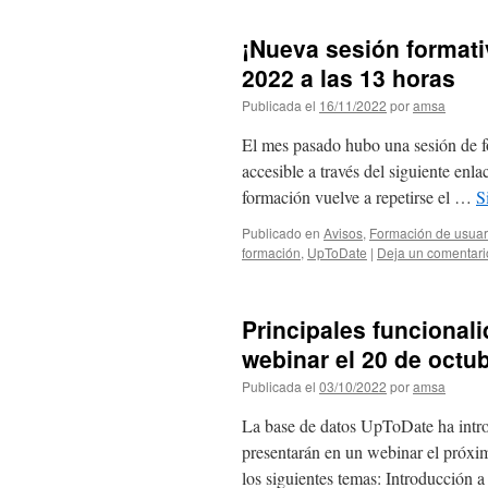
¡Nueva sesión formati
2022 a las 13 horas
Publicada el
16/11/2022
por
amsa
El mes pasado hubo una sesión de f
accesible a través del siguiente enla
formación vuelve a repetirse el …
S
Publicado en
Avisos
,
Formación de usuar
formación
,
UpToDate
|
Deja un comentari
Principales funciona
webinar el 20 de octu
Publicada el
03/10/2022
por
amsa
La base de datos UpToDate ha intr
presentarán en un webinar el próxim
los siguientes temas: Introducción