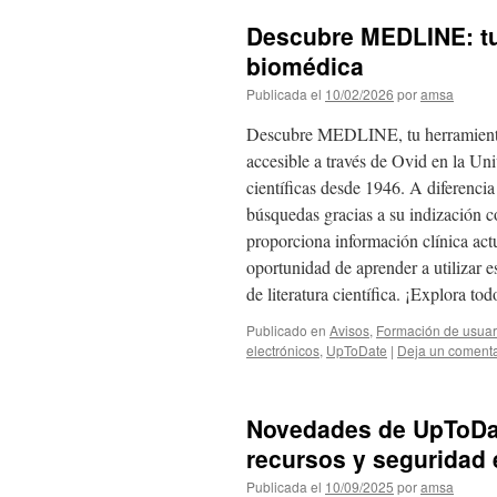
Descubre MEDLINE: tu 
biomédica
Publicada el
10/02/2026
por
amsa
Descubre MEDLINE, tu herramienta c
accesible a través de Ovid en la Uni
científicas desde 1946. A diferenc
búsquedas gracias a su indización
proporciona información clínica actu
oportunidad de aprender a utilizar e
de literatura científica. ¡Explora 
Publicado en
Avisos
,
Formación de usuar
electrónicos
,
UpToDate
|
Deja un comenta
Novedades de UpToDat
recursos y seguridad e
Publicada el
10/09/2025
por
amsa