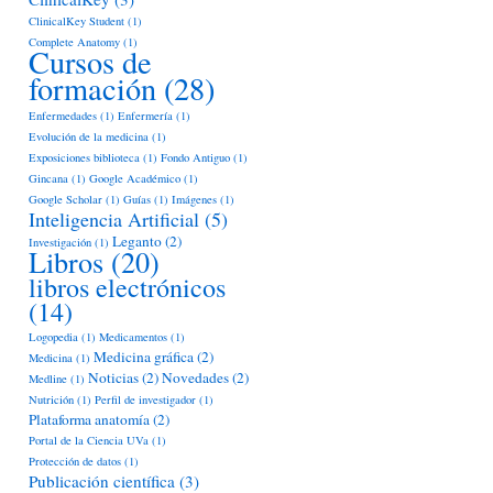
ClinicalKey Student
(1)
Complete Anatomy
(1)
Cursos de
formación
(28)
Enfermedades
(1)
Enfermería
(1)
Evolución de la medicina
(1)
Exposiciones biblioteca
(1)
Fondo Antiguo
(1)
Gincana
(1)
Google Académico
(1)
Google Scholar
(1)
Guías
(1)
Imágenes
(1)
Inteligencia Artificial
(5)
Leganto
(2)
Investigación
(1)
Libros
(20)
libros electrónicos
(14)
Logopedia
(1)
Medicamentos
(1)
Medicina gráfica
(2)
Medicina
(1)
Noticias
(2)
Novedades
(2)
Medline
(1)
Nutrición
(1)
Perfil de investigador
(1)
Plataforma anatomía
(2)
Portal de la Ciencia UVa
(1)
Protección de datos
(1)
Publicación científica
(3)