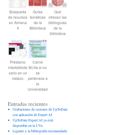
Búsqueda
Guías
Qué
de recursos
temáticas
ofrecen las
en Almena
de la
biblioguías
II
Biblioteca
de la
biblioteca
Préstamo
Carné
interbibliote
BUVa si no
cario en un
se
vistazo
pertenece a
la
Universidad
Entradas recientes
Grabaciones de sesiones de UpToDate
con aplicación de Expert AI
UpToDate Expert AI ya está
disponible en la UVa
Leganto y la bibliografía recomendada