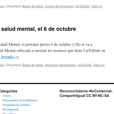
ios
|
Etiquetado
Bases de datos
,
Cursos de formación
,
UpToDate
|
Deja un
salud mental, el 6 de octubre
alud Mental, el próximo jueves 6 de octubre (13h) se va a
ud Mental enfocado a mostrar los recursos que tiene UpToDate en
e leyendo
→
ios
|
Etiquetado
Bases de datos
,
Recursos electrónicos
,
UpToDate
|
Deja un
Categorías
Reconocimiento-NoComercial-
CompartirIgual CC BY-NC-SA
Avisos
Exposiciones en la biblioteca
Formación de usuarios
Investigación
Miscelánea