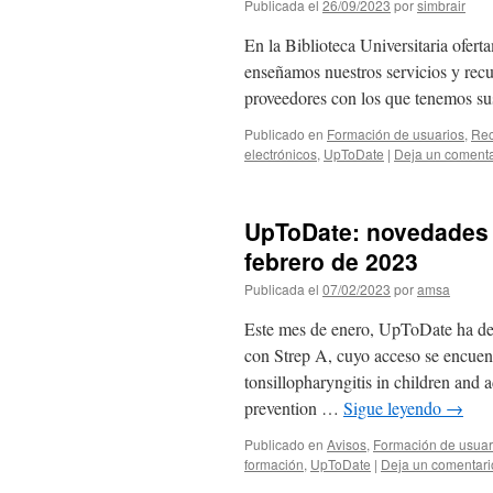
Publicada el
26/09/2023
por
simbrair
En la Biblioteca Universitaria ofert
enseñamos nuestros servicios y recu
proveedores con los que tenemos sus
Publicado en
Formación de usuarios
,
Rec
electrónicos
,
UpToDate
|
Deja un comenta
UpToDate: novedades y
febrero de 2023
Publicada el
07/02/2023
por
amsa
Este mes de enero, UpToDate ha des
con Strep A, cuyo acceso se encuen
tonsillopharyngitis in children and 
prevention …
Sigue leyendo
→
Publicado en
Avisos
,
Formación de usuar
formación
,
UpToDate
|
Deja un comentari