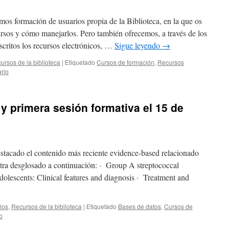
amos formación de usuarios propia de la Biblioteca, en la que os
rsos y cómo manejarlos. Pero también ofrecemos, a través de los
critos los recursos electrónicos, …
Sigue leyendo
→
ursos de la biblioteca
|
Etiquetado
Cursos de formación
,
Recursos
rio
 primera sesión formativa el 15 de
tacado el contenido más reciente evidence-based relacionado
tra desglosado a continuación: · Group A streptococcal
adolescents: Clinical features and diagnosis · Treatment and
ios
,
Recursos de la biblioteca
|
Etiquetado
Bases de datos
,
Cursos de
o