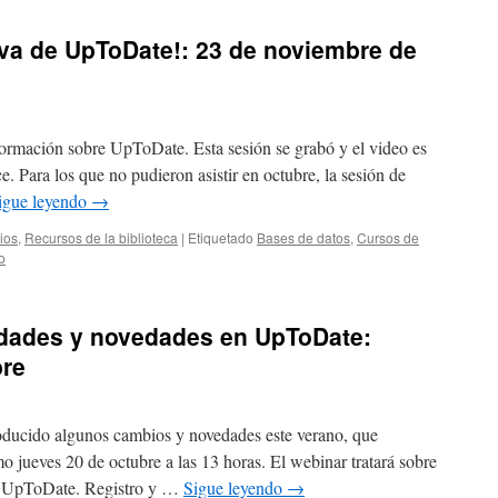
va de UpToDate!: 23 de noviembre de
ormación sobre UpToDate. Esta sesión se grabó y el video es
ce. Para los que no pudieron asistir en octubre, la sesión de
igue leyendo
→
ios
,
Recursos de la biblioteca
|
Etiquetado
Bases de datos
,
Cursos de
o
lidades y novedades en UpToDate:
bre
oducido algunos cambios y novedades este verano, que
o jueves 20 de octubre a las 13 horas. El webinar tratará sobre
 a UpToDate. Registro y …
Sigue leyendo
→