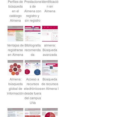
Perfiles de
Prestacione
Identificació
búsqueda
s de
n en
en el
Almena con
Almena
catálogo
registro y
Almena
sin registro
Ventajas de
Bibliografía
almena:
registrarse
recomenda
Búsqueda
en Almena
da
avanzada
Almena:
Acceso a
Búsqueda
búsqueda
recursos
de recursos
global de
electrónicos
en Almena I
información
desde fuera
del campus
UVa