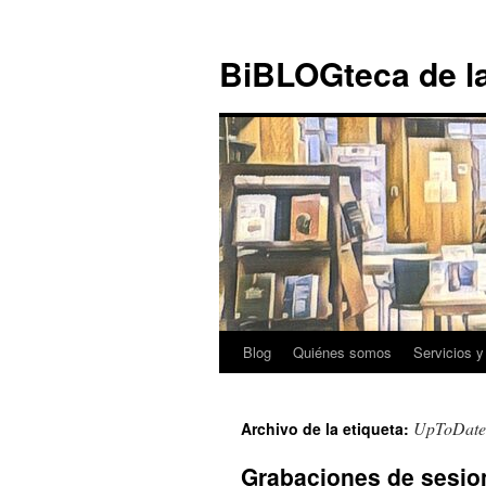
Ir al
Saltar
contenido
al
BiBLOGteca de l
contenido
Blog
Quiénes somos
Servicios y
UpToDate
Archivo de la etiqueta:
Grabaciones de sesio