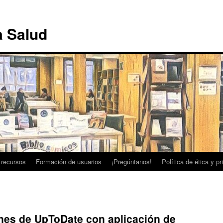
a Salud
 recursos
Formación de usuarios
¡Pregúntanos!
Política de ética y p
nes de UpToDate con aplicación de