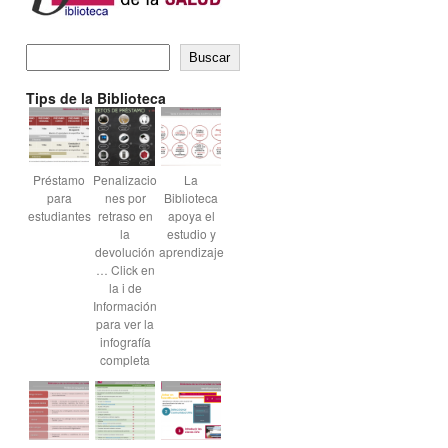
Buscar
Tips de la Biblioteca
Préstamo
Penalizacio
La
para
nes por
Biblioteca
estudiantes
retraso en
apoya el
la
estudio y
devolución
aprendizaje
… Click en
la i de
Información
para ver la
infografía
completa