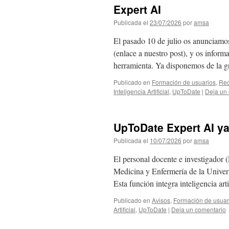
Expert AI
Publicada el
23/07/2026
por
amsa
El pasado 10 de julio os anunciam
(enlace a nuestro post), y os inform
herramienta. Ya disponemos de la 
Publicado en
Formación de usuarios
,
Rec
Inteligencia Artificial
,
UpToDate
|
Deja un
UpToDate Expert AI ya
Publicada el
10/07/2026
por
amsa
El personal docente e investigador (
Medicina y Enfermería de la Unive
Esta función integra inteligencia ar
Publicado en
Avisos
,
Formación de usuar
Artificial
,
UpToDate
|
Deja un comentario