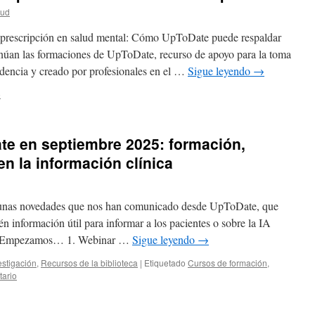
lud
deprescripción en salud mental: Cómo UpToDate puede respaldar
inúan las formaciones de UpToDate, recurso de apoyo para la toma
idencia y creado por profesionales en el …
Sigue leyendo
→
o
e en septiembre 2025: formación,
n la información clínica
gunas novedades que nos han comunicado desde UpToDate, que
n información útil para informar a los pacientes o sobre la IA
lud. Empezamos… 1. Webinar …
Sigue leyendo
→
estigación
,
Recursos de la biblioteca
|
Etiquetado
Cursos de formación
,
tario