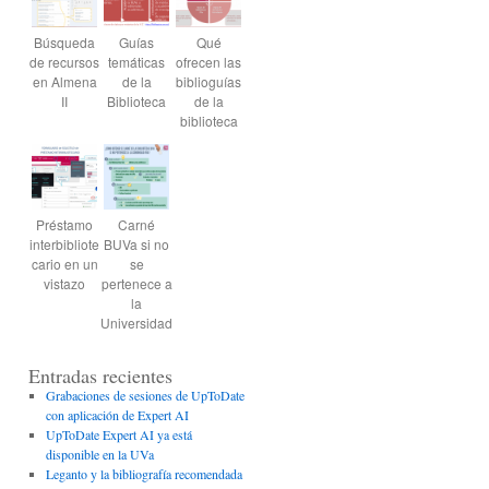
Búsqueda
Guías
Qué
de recursos
temáticas
ofrecen las
en Almena
de la
biblioguías
II
Biblioteca
de la
biblioteca
Préstamo
Carné
interbibliote
BUVa si no
cario en un
se
vistazo
pertenece a
la
Universidad
Entradas recientes
Grabaciones de sesiones de UpToDate
con aplicación de Expert AI
UpToDate Expert AI ya está
disponible en la UVa
Leganto y la bibliografía recomendada