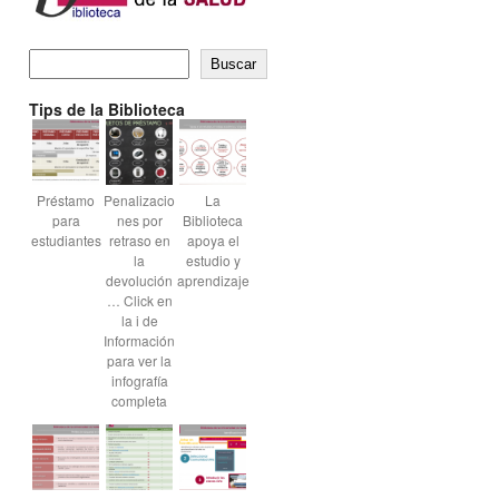
Buscar
Tips de la Biblioteca
Préstamo
Penalizacio
La
para
nes por
Biblioteca
estudiantes
retraso en
apoya el
la
estudio y
devolución
aprendizaje
… Click en
la i de
Información
para ver la
infografía
completa