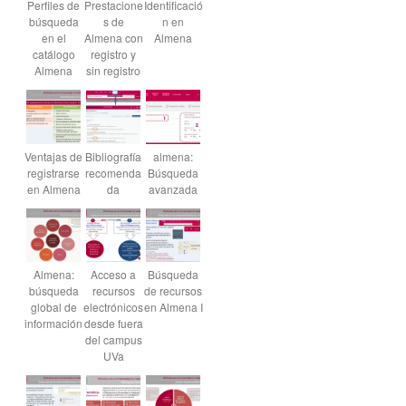
Perfiles de
Prestacione
Identificació
búsqueda
s de
n en
en el
Almena con
Almena
catálogo
registro y
Almena
sin registro
Ventajas de
Bibliografía
almena:
registrarse
recomenda
Búsqueda
en Almena
da
avanzada
Almena:
Acceso a
Búsqueda
búsqueda
recursos
de recursos
global de
electrónicos
en Almena I
información
desde fuera
del campus
UVa