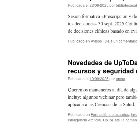
Publicada el
22/09/2025
por
bibliotecasa
Sesión formativa «Prescripción y 
tus decisiones» 30 sept. 2025 Cont
de decisiones clínicas basado en ev
Publicado en
Avisos
|
Deja un comentari
Novedades de UpToDat
recursos y seguridad e
Publicada el
10/09/2025
por
amsa
Queremos manteneros al día de al
incluye algunos webinar pero tambié
aplicada a las Ciencias de la Sa
Publicado en
Formación de usuarios
,
Inv
Inteligencia Artificial
,
UpToDate
|
1 comen