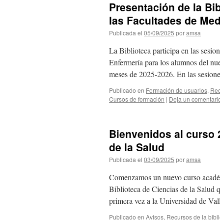
Presentación de la Bib
las Facultades de Med
Publicada el
05/09/2025
por
amsa
La Biblioteca participa en las sesi
Enfermería para los alumnos del nu
meses de 2025-2026. En las sesion
Publicado en
Formación de usuarios
,
Rec
Cursos de formación
|
Deja un comentari
Bienvenidos al curso 
de la Salud
Publicada el
03/09/2025
por
amsa
Comenzamos un nuevo curso académi
Biblioteca de Ciencias de la Salud 
primera vez a la Universidad de Val
Publicado en
Avisos
,
Recursos de la bibl