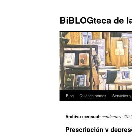
Ir al
Saltar
contenido
al
BiBLOGteca de l
contenido
Blog
Quiénes somos
Servicios y
septiembre 202
Archivo mensual:
Prescripción y depres