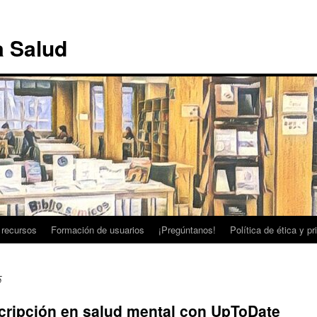
a Salud
 recursos
Formación de usuarios
¡Pregúntanos!
Política de ética y p
5
cripción en salud mental con UpToDate