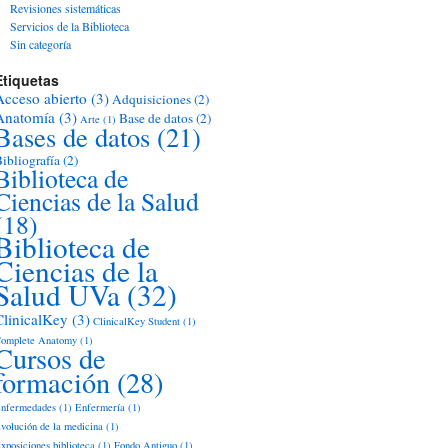
Revisiones sistemáticas
Servicios de la Biblioteca
Sin categoría
Etiquetas
Acceso abierto
(3)
Adquisiciones
(2)
Anatomía
(3)
Base de datos
(2)
Arte
(1)
Bases de datos
(21)
ibliografía
(2)
Biblioteca de
Ciencias de la Salud
(18)
Biblioteca de
Ciencias de la
Salud UVa
(32)
ClinicalKey
(3)
ClinicalKey Student
(1)
omplete Anatomy
(1)
Cursos de
formación
(28)
nfermedades
(1)
Enfermería
(1)
volución de la medicina
(1)
xposiciones biblioteca
(1)
Fondo Antiguo
(1)