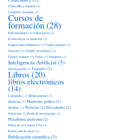
ClinicalKey Student
(1)
Complete Anatomy
(1)
Cursos de
formación
(28)
Enfermedades
(1)
Enfermería
(1)
Evolución de la medicina
(1)
Exposiciones biblioteca
(1)
Fondo Antiguo
(1)
Gincana
(1)
Google Académico
(1)
Google Scholar
(1)
Guías
(1)
Imágenes
(1)
Inteligencia Artificial
(5)
Leganto
(2)
Investigación
(1)
Libros
(20)
libros electrónicos
(14)
Logopedia
(1)
Medicamentos
(1)
Medicina gráfica
(2)
Medicina
(1)
Noticias
(2)
Novedades
(2)
Medline
(1)
Nutrición
(1)
Perfil de investigador
(1)
Plataforma anatomía
(2)
Portal de la Ciencia UVa
(1)
Protección de datos
(1)
Publicación científica
(3)