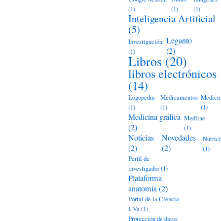
(1)
(1)
(1)
Inteligencia Artificial
(5)
Leganto
Investigación
(2)
(1)
Libros
(20)
libros electrónicos
(14)
Logopedia
Medicamentos
Medici
(1)
(1)
(1)
Medicina gráfica
Medline
(2)
(1)
Noticias
Novedades
Nutric
(2)
(2)
(1)
Perfil de
investigador
(1)
Plataforma
anatomía
(2)
Portal de la Ciencia
UVa
(1)
Protección de datos