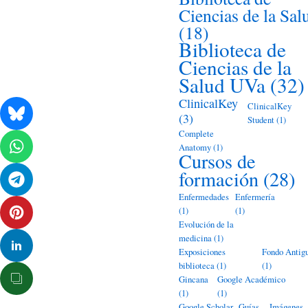
Ciencias de la Sal
(18)
Biblioteca de
Ciencias de la
Salud UVa
(32)
ClinicalKey
ClinicalKey
(3)
Student
(1)
Complete
Anatomy
(1)
Cursos de
formación
(28)
Enfermedades
Enfermería
(1)
(1)
Evolución de la
medicina
(1)
Exposiciones
Fondo Antig
biblioteca
(1)
(1)
Gincana
Google Académico
(1)
(1)
Google Scholar
Guías
Imágenes