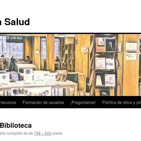
a Salud
 recursos
Formación de usuarios
¡Pregúntanos!
Política de ética y p
Biblioteca
año completo es de
798 × 602
pixels