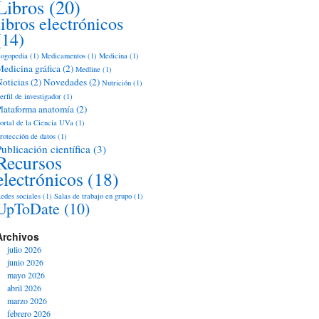
Libros
(20)
libros electrónicos
(14)
ogopedia
(1)
Medicamentos
(1)
Medicina
(1)
edicina gráfica
(2)
Medline
(1)
oticias
(2)
Novedades
(2)
Nutrición
(1)
erfil de investigador
(1)
lataforma anatomía
(2)
ortal de la Ciencia UVa
(1)
rotección de datos
(1)
Publicación científica
(3)
Recursos
electrónicos
(18)
edes sociales
(1)
Salas de trabajo en grupo
(1)
UpToDate
(10)
Archivos
julio 2026
junio 2026
mayo 2026
abril 2026
marzo 2026
febrero 2026