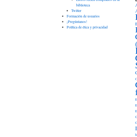
biblioteca
Twitter
Formación de usuarios
¡Pregúntanos!
B
Política de ética y privacidad
C
E
E
E
G
G
I