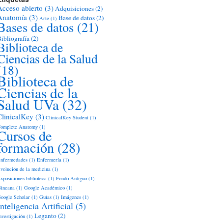
Acceso abierto
(3)
Adquisiciones
(2)
Anatomía
(3)
Base de datos
(2)
Arte
(1)
Bases de datos
(21)
ibliografía
(2)
Biblioteca de
Ciencias de la Salud
(18)
Biblioteca de
Ciencias de la
Salud UVa
(32)
ClinicalKey
(3)
ClinicalKey Student
(1)
omplete Anatomy
(1)
Cursos de
formación
(28)
nfermedades
(1)
Enfermería
(1)
volución de la medicina
(1)
xposiciones biblioteca
(1)
Fondo Antiguo
(1)
incana
(1)
Google Académico
(1)
oogle Scholar
(1)
Guías
(1)
Imágenes
(1)
Inteligencia Artificial
(5)
Leganto
(2)
nvestigación
(1)