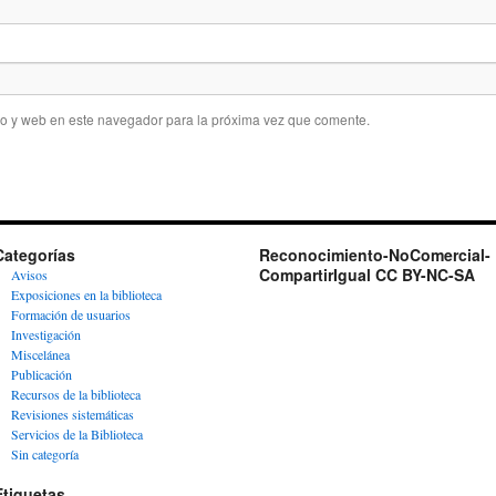
co y web en este navegador para la próxima vez que comente.
Categorías
Reconocimiento-NoComercial-
CompartirIgual CC BY-NC-SA
Avisos
Exposiciones en la biblioteca
Formación de usuarios
Investigación
Miscelánea
Publicación
Recursos de la biblioteca
Revisiones sistemáticas
Servicios de la Biblioteca
Sin categoría
Etiquetas