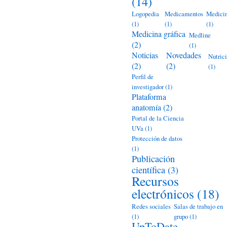
(14)
Logopedia
Medicamentos
Medici
(1)
(1)
(1)
Medicina gráfica
Medline
(2)
(1)
Noticias
Novedades
Nutric
(2)
(2)
(1)
Perfil de
investigador
(1)
Plataforma
anatomía
(2)
Portal de la Ciencia
UVa
(1)
Protección de datos
(1)
Publicación
científica
(3)
Recursos
electrónicos
(18)
Redes sociales
Salas de trabajo en
(1)
grupo
(1)
UpToDate