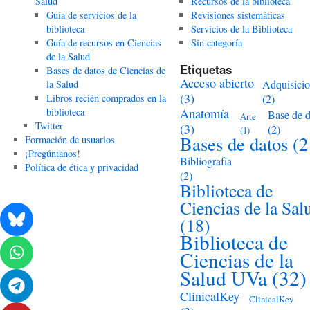
Salud
Recursos de la biblioteca
Guía de servicios de la
Revisiones sistemáticas
biblioteca
Servicios de la Biblioteca
Guía de recursos en Ciencias
Sin categoría
de la Salud
Etiquetas
Bases de datos de Ciencias de
Acceso abierto
Adquisici
la Salud
(3)
Libros recién comprados en la
(2)
biblioteca
Anatomía
Base de d
Arte
Twitter
(3)
(2)
(1)
Bases de datos
(2
Formación de usuarios
¡Pregúntanos!
Bibliografía
Política de ética y privacidad
(2)
Biblioteca de
Ciencias de la Sal
(18)
Biblioteca de
Ciencias de la
Salud UVa
(32)
ClinicalKey
ClinicalKey