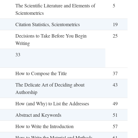
The Scientific Literature and Elements of
5
Scientometrics
Citation Statistics, Scientometrics
19
Decisions to Take Before You Begin
25
Writing
33
How to Compose the Title
37
The Delicate Art of Deciding about
43
Authorship
How (and Why) to List the Addresses
49
Abstract and Keywords
51
How to Write the Introduction
57
How to Write the Material and Methods
61