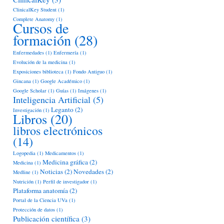
ClinicalKey Student
(1)
Complete Anatomy
(1)
Cursos de
formación
(28)
Enfermedades
(1)
Enfermería
(1)
Evolución de la medicina
(1)
Exposiciones biblioteca
(1)
Fondo Antiguo
(1)
Gincana
(1)
Google Académico
(1)
Google Scholar
(1)
Guías
(1)
Imágenes
(1)
Inteligencia Artificial
(5)
Leganto
(2)
Investigación
(1)
Libros
(20)
libros electrónicos
(14)
Logopedia
(1)
Medicamentos
(1)
Medicina gráfica
(2)
Medicina
(1)
Noticias
(2)
Novedades
(2)
Medline
(1)
Nutrición
(1)
Perfil de investigador
(1)
Plataforma anatomía
(2)
Portal de la Ciencia UVa
(1)
Protección de datos
(1)
Publicación científica
(3)