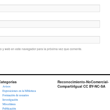
co y web en este navegador para la próxima vez que comente.
Categorías
Reconocimiento-NoComercial-
CompartirIgual CC BY-NC-SA
Avisos
Exposiciones en la biblioteca
Formación de usuarios
Investigación
Miscelánea
Publicación