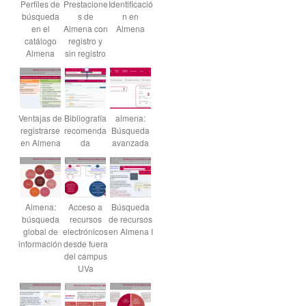
Perfiles de
Prestacione
Identificació
búsqueda
s de
n en
en el
Almena con
Almena
catálogo
registro y
Almena
sin registro
Ventajas de
Bibliografía
almena:
registrarse
recomenda
Búsqueda
en Almena
da
avanzada
Almena:
Acceso a
Búsqueda
búsqueda
recursos
de recursos
global de
electrónicos
en Almena I
información
desde fuera
del campus
UVa