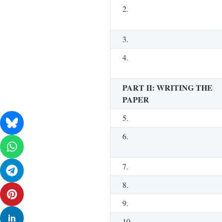
2.
3.
4.
PART II: WRITING THE
PAPER
5.
6.
7.
8.
9.
10.