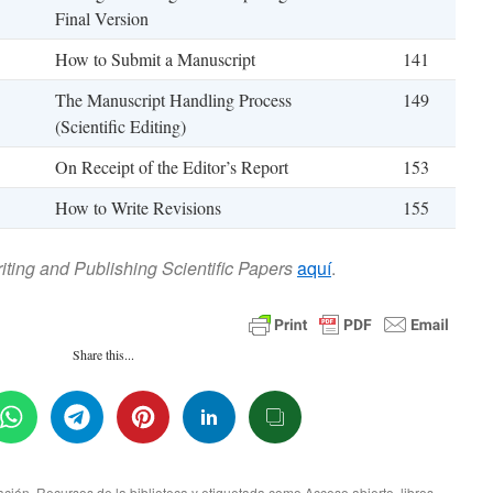
Final Version
How to Submit a Manuscript
141
The Manuscript Handling Process
149
(Scientific Editing)
On Receipt of the Editor’s Report
153
How to Write Revisions
155
iting and Publishing Scientific Papers
aquí
.
Share this...
ación
,
Recursos de la biblioteca
y etiquetada como
Acceso abierto
,
libros