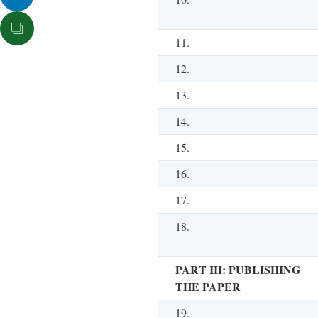
11.
12.
13.
14.
15.
16.
17.
18.
PART III: PUBLISHING
THE PAPER
19.