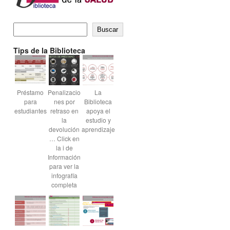
Buscar
Tips de la Biblioteca
Préstamo
Penalizacio
La
para
nes por
Biblioteca
estudiantes
retraso en
apoya el
la
estudio y
devolución
aprendizaje
… Click en
la i de
Información
para ver la
infografía
completa