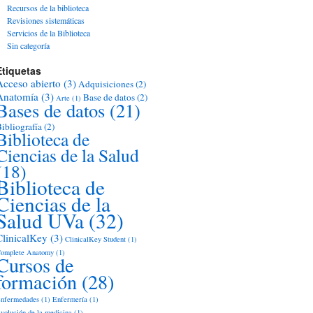
Recursos de la biblioteca
Revisiones sistemáticas
Servicios de la Biblioteca
Sin categoría
Etiquetas
Acceso abierto
(3)
Adquisiciones
(2)
Anatomía
(3)
Base de datos
(2)
Arte
(1)
Bases de datos
(21)
ibliografía
(2)
Biblioteca de
Ciencias de la Salud
(18)
Biblioteca de
Ciencias de la
Salud UVa
(32)
ClinicalKey
(3)
ClinicalKey Student
(1)
omplete Anatomy
(1)
Cursos de
formación
(28)
nfermedades
(1)
Enfermería
(1)
volución de la medicina
(1)