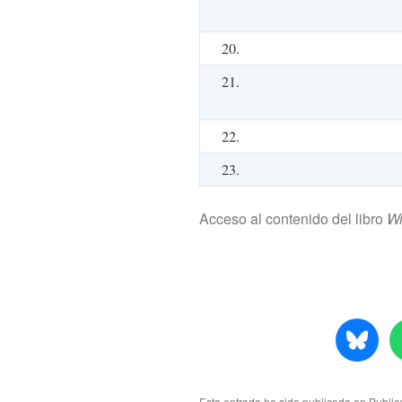
20.
21.
22.
23.
Acceso al contenido del libro
Wr
Esta entrada ha sido publicada en
Public