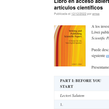
Libro en acceso abier
artículos científicos
Publicada el
12/12/2022
por
amsa
A los inves
Lövei publ
Scientific 
Puede desca
siguiente
e
Presentamos
PART I: BEFORE YOU
START
Lectori Salutem
1.