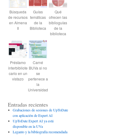
Búsqueda
Guías
Qué
de recursos
temáticas
ofrecen las
en Almena
de la
biblioguías
II
Biblioteca
de la
biblioteca
Préstamo
Carné
interbibliote
BUVa si no
cario en un
se
vistazo
pertenece a
la
Universidad
Entradas recientes
Grabaciones de sesiones de UpToDate
con aplicación de Expert AI
UpToDate Expert AI ya está
disponible en la UVa
Leganto y la bibliografía recomendada