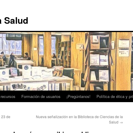
a Salud
 recursos
Formación de usuarios
¡Pregúntanos!
Política de ética y p
: 23 de
Nueva señalización en la Biblioteca de Ciencias de la
Salud
→