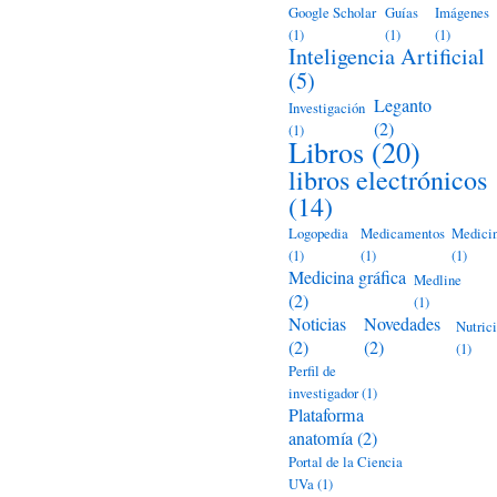
Google Scholar
Guías
Imágenes
(1)
(1)
(1)
Inteligencia Artificial
(5)
Leganto
Investigación
(2)
(1)
Libros
(20)
libros electrónicos
(14)
Logopedia
Medicamentos
Medici
(1)
(1)
(1)
Medicina gráfica
Medline
(2)
(1)
Noticias
Novedades
Nutric
(2)
(2)
(1)
Perfil de
investigador
(1)
Plataforma
anatomía
(2)
Portal de la Ciencia
UVa
(1)