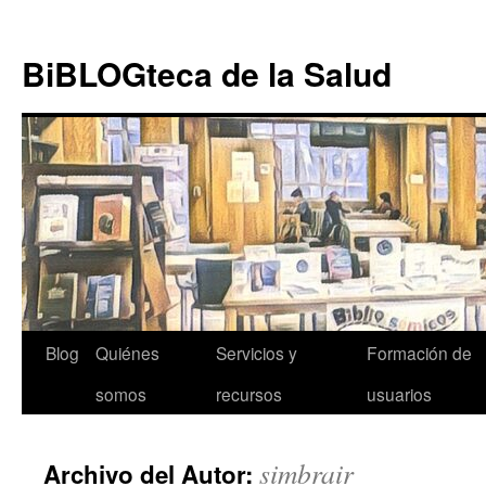
Ir al
Saltar
contenido
al
BiBLOGteca de la Salud
contenido
Blog
Quiénes
Servicios y
Formación de
somos
recursos
usuarios
simbrair
Archivo del Autor: