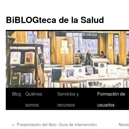
Ir al
Saltar
contenido
al
BiBLOGteca de la Salud
contenido
Blog
Quiénes
Servicios y
Formación de
somos
recursos
usuarios
←
Presentación del libro: Guía de intervención
Noved