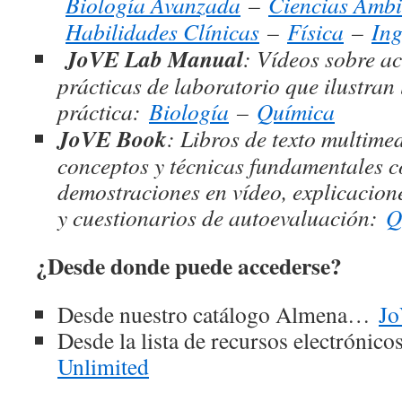
Biología Avanzada
–
Ciencias Ambi
Habilidades Clínicas
–
Física
–
Ing
JoVE Lab Manual
: Vídeos sobre ac
prácticas de laboratorio que ilustran l
práctica:
Biología
–
Química
JoVE Book
: Libros de texto multime
conceptos y técnicas fundamentales
demostraciones en vídeo, explicacione
y cuestionarios de autoevaluación:
Q
¿Desde donde puede accederse?
Desde nuestro catálogo Almena…
Jo
Desde la lista de recursos electrónic
Unlimited