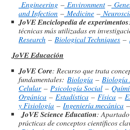
Engineering
–
Environment
–
Genet
and Infection
–
Medicine
–
Neurosci
JoVE Enciclopedia de experimentos
técnicas más utilizadas en investigac
Research
–
Biological Techniques
–
JoVE Educación
JoVE Core
: Recurso que trata conce
fundamentales:
Biología
–
Biología
Celular
–
Psicología Social
–
Quími
Orgánica
–
Estadística
–
Física
–
E
y Fisiología
–
Ingeniería mecánica
JoVE Science Education
: Apartado
prácticas de conceptos científicos cl