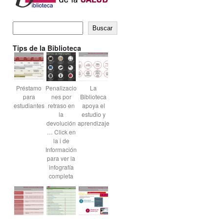
Buscar
Tips de la Biblioteca
Préstamo
Penalizacio
La
para
nes por
Biblioteca
estudiantes
retraso en
apoya el
la
estudio y
devolución
aprendizaje
… Click en
la i de
Información
para ver la
infografía
completa