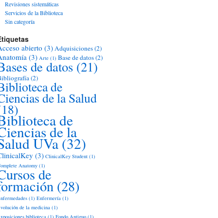
Revisiones sistemáticas
Servicios de la Biblioteca
Sin categoría
Etiquetas
Acceso abierto
(3)
Adquisiciones
(2)
Anatomía
(3)
Base de datos
(2)
Arte
(1)
Bases de datos
(21)
ibliografía
(2)
Biblioteca de
Ciencias de la Salud
(18)
Biblioteca de
Ciencias de la
Salud UVa
(32)
ClinicalKey
(3)
ClinicalKey Student
(1)
omplete Anatomy
(1)
Cursos de
formación
(28)
nfermedades
(1)
Enfermería
(1)
volución de la medicina
(1)
xposiciones biblioteca
(1)
Fondo Antiguo
(1)