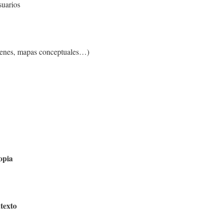
suarios
ágenes, mapas conceptuales…)
opia
texto