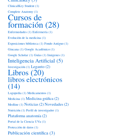
ClinicalKey Student
(1)
Complete Anatomy
(1)
Cursos de
formación
(28)
Enfermedades
(1)
Enfermería
(1)
Evolución de la medicina
(1)
Exposiciones biblioteca
(1)
Fondo Antiguo
(1)
Gincana
(1)
Google Académico
(1)
Google Scholar
(1)
Guías
(1)
Imágenes
(1)
Inteligencia Artificial
(5)
Leganto
(2)
Investigación
(1)
Libros
(20)
libros electrónicos
(14)
Logopedia
(1)
Medicamentos
(1)
Medicina gráfica
(2)
Medicina
(1)
Noticias
(2)
Novedades
(2)
Medline
(1)
Nutrición
(1)
Perfil de investigador
(1)
Plataforma anatomía
(2)
Portal de la Ciencia UVa
(1)
Protección de datos
(1)
Publicación científica
(3)