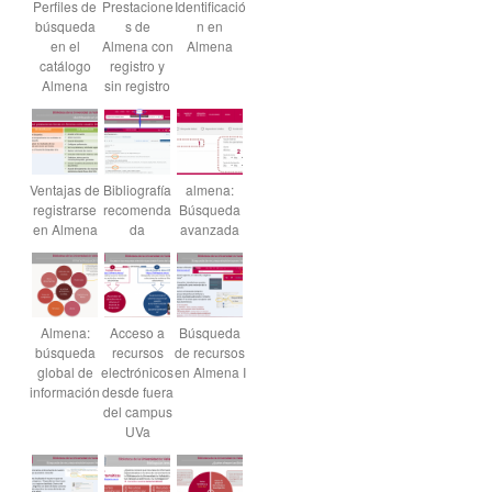
Perfiles de
Prestacione
Identificació
búsqueda
s de
n en
en el
Almena con
Almena
catálogo
registro y
Almena
sin registro
Ventajas de
Bibliografía
almena:
registrarse
recomenda
Búsqueda
en Almena
da
avanzada
Almena:
Acceso a
Búsqueda
búsqueda
recursos
de recursos
global de
electrónicos
en Almena I
información
desde fuera
del campus
UVa