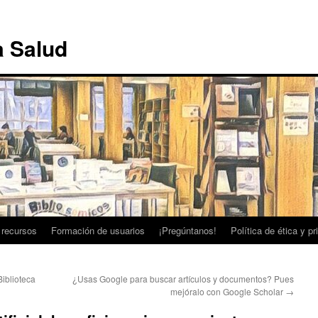
a Salud
 recursos
Formación de usuarios
¡Pregúntanos!
Política de ética y p
iblioteca
¿Usas Google para buscar artículos y documentos? Pues
mejóralo con Google Scholar
→