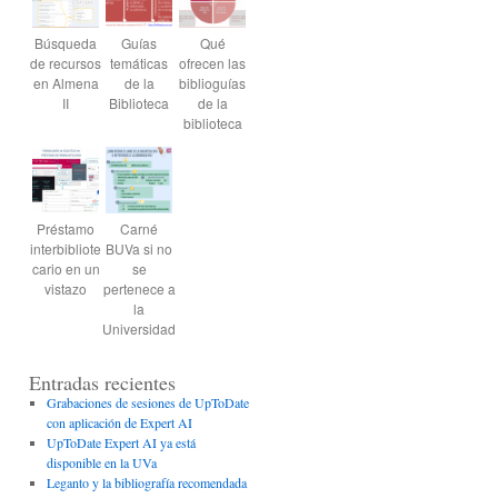
Búsqueda
Guías
Qué
de recursos
temáticas
ofrecen las
en Almena
de la
biblioguías
II
Biblioteca
de la
biblioteca
Préstamo
Carné
interbibliote
BUVa si no
cario en un
se
vistazo
pertenece a
la
Universidad
Entradas recientes
Grabaciones de sesiones de UpToDate
con aplicación de Expert AI
UpToDate Expert AI ya está
disponible en la UVa
Leganto y la bibliografía recomendada