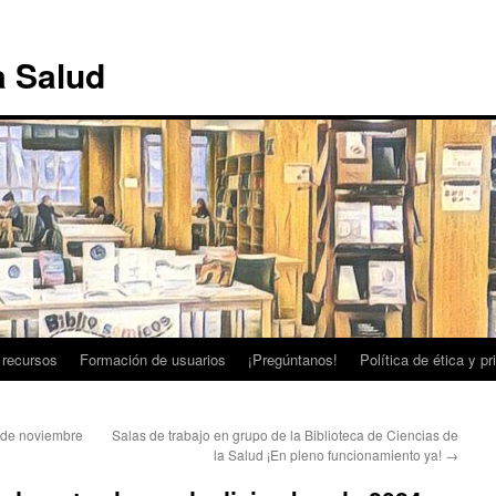
a Salud
 recursos
Formación de usuarios
¡Pregúntanos!
Política de ética y p
 de noviembre
Salas de trabajo en grupo de la Biblioteca de Ciencias de
la Salud ¡En pleno funcionamiento ya!
→