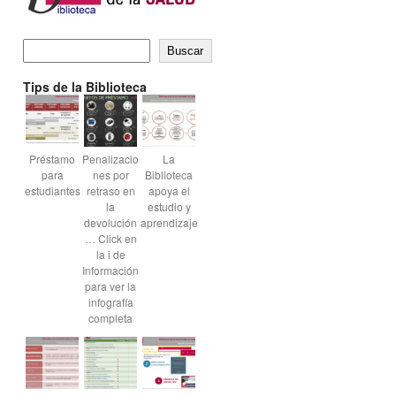
Buscar
Tips de la Biblioteca
Préstamo
Penalizacio
La
para
nes por
Biblioteca
estudiantes
retraso en
apoya el
la
estudio y
devolución
aprendizaje
… Click en
la i de
Información
para ver la
infografía
completa