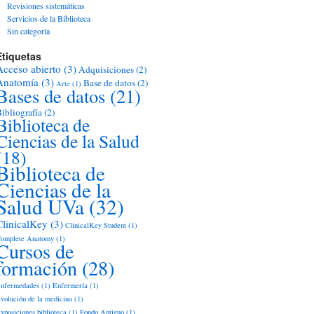
Revisiones sistemáticas
Servicios de la Biblioteca
Sin categoría
Etiquetas
Acceso abierto
(3)
Adquisiciones
(2)
Anatomía
(3)
Base de datos
(2)
Arte
(1)
Bases de datos
(21)
ibliografía
(2)
Biblioteca de
Ciencias de la Salud
(18)
Biblioteca de
Ciencias de la
Salud UVa
(32)
ClinicalKey
(3)
ClinicalKey Student
(1)
omplete Anatomy
(1)
Cursos de
formación
(28)
nfermedades
(1)
Enfermería
(1)
volución de la medicina
(1)
xposiciones biblioteca
(1)
Fondo Antiguo
(1)