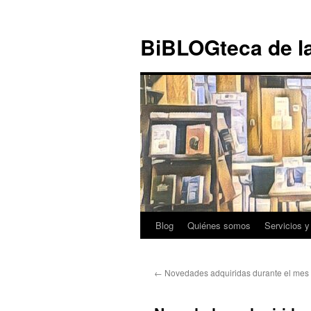
Ir al
Saltar
contenido
al
BiBLOGteca de l
contenido
Blog
Quiénes somos
Servicios y
←
Novedades adquiridas durante el mes