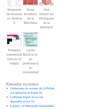
Búsqueda
Guías
Qué
de recursos
temáticas
ofrecen las
en Almena
de la
biblioguías
II
Biblioteca
de la
biblioteca
Préstamo
Carné
interbibliote
BUVa si no
cario en un
se
vistazo
pertenece a
la
Universidad
Entradas recientes
Grabaciones de sesiones de UpToDate
con aplicación de Expert AI
UpToDate Expert AI ya está
disponible en la UVa
Leganto y la bibliografía recomendada