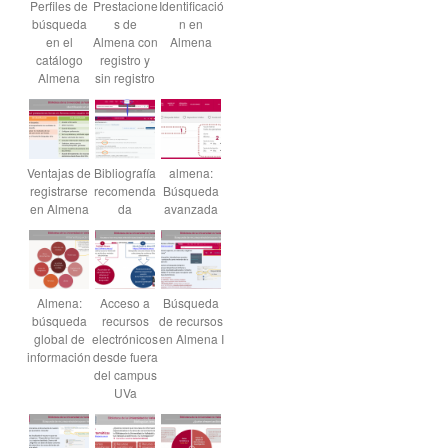
Perfiles de
Prestacione
Identificació
búsqueda
s de
n en
en el
Almena con
Almena
catálogo
registro y
Almena
sin registro
Ventajas de
Bibliografía
almena:
registrarse
recomenda
Búsqueda
en Almena
da
avanzada
Almena:
Acceso a
Búsqueda
búsqueda
recursos
de recursos
global de
electrónicos
en Almena I
información
desde fuera
del campus
UVa