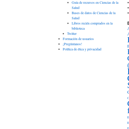
Guía de recursos en Ciencias de la
Salud
Bases de datos de Ciencias de la
Salud
Libros recién comprados en la
biblioteca
Twitter
Formación de usuarios
¡Pregúntanos!
B
Política de ética y privacidad
C
E
E
E