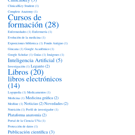
ClinicalKey Student
(1)
Complete Anatomy
(1)
Cursos de
formación
(28)
Enfermedades
(1)
Enfermería
(1)
Evolución de la medicina
(1)
Exposiciones biblioteca
(1)
Fondo Antiguo
(1)
Gincana
(1)
Google Académico
(1)
Google Scholar
(1)
Guías
(1)
Imágenes
(1)
Inteligencia Artificial
(5)
Leganto
(2)
Investigación
(1)
Libros
(20)
libros electrónicos
(14)
Logopedia
(1)
Medicamentos
(1)
Medicina gráfica
(2)
Medicina
(1)
Noticias
(2)
Novedades
(2)
Medline
(1)
Nutrición
(1)
Perfil de investigador
(1)
Plataforma anatomía
(2)
Portal de la Ciencia UVa
(1)
Protección de datos
(1)
Publicación científica
(3)