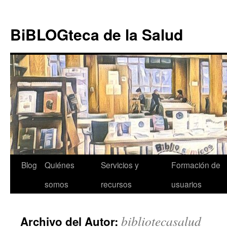
Ir al
Saltar
contenido
al
BiBLOGteca de la Salud
contenido
Blog
Quiénes
Servicios y
Formación de
somos
recursos
usuarios
bibliotecasalud
Archivo del Autor: