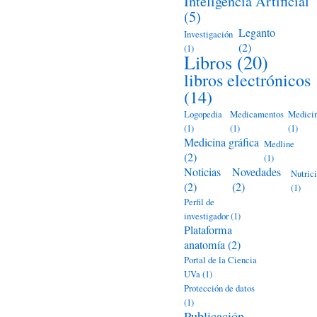
Inteligencia Artificial
(5)
Leganto
Investigación
(2)
(1)
Libros
(20)
libros electrónicos
(14)
Logopedia
Medicamentos
Medici
(1)
(1)
(1)
Medicina gráfica
Medline
(2)
(1)
Noticias
Novedades
Nutric
(2)
(2)
(1)
Perfil de
investigador
(1)
Plataforma
anatomía
(2)
Portal de la Ciencia
UVa
(1)
Protección de datos
(1)
Publicación