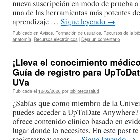
nueva suscripción en modo de prueba 
una de las herramientas más potentes de
aprendizaje …
Sigue leyendo
→
Publicado en
Avisos
,
Formación de usuarios
,
Recursos de la bib
anatomía
,
Recursos electrónicos
|
Deja un comentario
¡Lleva el conocimiento médico 
Guía de registro para UpToDa
UVa
Publicada el
12/02/2026
por
bibliotecasalud
¿Sabías que como miembro de la Univer
puedes acceder a UpToDate Anywhere? E
ofrece contenido clínico basado en evi
lugar donde lo necesites. En este post 
registrarte y sacar …
Sigue leyendo
→