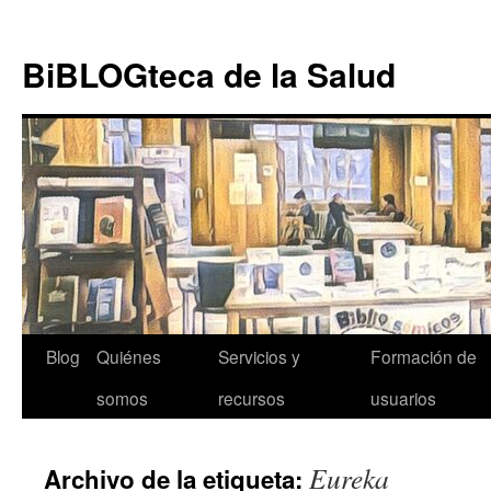
Ir al
Saltar
contenido
al
BiBLOGteca de la Salud
contenido
Blog
Quiénes
Servicios y
Formación de
somos
recursos
usuarios
Eureka
Archivo de la etiqueta: