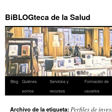
Ir al
Saltar
contenido
al
BiBLOGteca de la Salud
contenido
Blog
Quiénes
Servicios y
Formación de
somos
recursos
usuarios
Perfiles de inve
Archivo de la etiqueta: