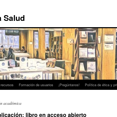
a Salud
 recursos
Formación de usuarios
¡Pregúntanos!
Política de ética y p
ón académica
licación: libro en acceso abierto