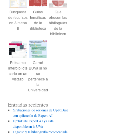
Búsqueda
Guías
Qué
de recursos
temáticas
ofrecen las
en Almena
de la
biblioguías
II
Biblioteca
de la
biblioteca
Préstamo
Carné
interbibliote
BUVa si no
cario en un
se
vistazo
pertenece a
la
Universidad
Entradas recientes
Grabaciones de sesiones de UpToDate
con aplicación de Expert AI
UpToDate Expert AI ya está
disponible en la UVa
Leganto y la bibliografía recomendada