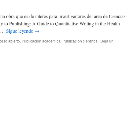
na obra que es de interés para investigadores del área de Ciencias
ay to Publishing: A Guide to Quantitative Writing in the Health
y …
Sigue leyendo
→
ceso abierto
,
Publicación académica
,
Publicación científica
|
Deja un