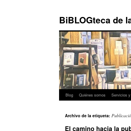
Ir al
Saltar
contenido
al
BiBLOGteca de l
contenido
Blog
Quiénes somos
Servicios y
Publicaci
Archivo de la etiqueta:
El camino hacia la pub