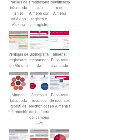
Perfiles de
Prestacione
Identificació
búsqueda
s de
n en
en el
Almena con
Almena
catálogo
registro y
Almena
sin registro
Ventajas de
Bibliografía
almena:
registrarse
recomenda
Búsqueda
en Almena
da
avanzada
Almena:
Acceso a
Búsqueda
búsqueda
recursos
de recursos
global de
electrónicos
en Almena I
información
desde fuera
del campus
UVa