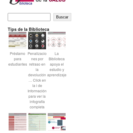
Buscar
Tips de la Biblioteca
Préstamo
Penalizacio
La
para
nes por
Biblioteca
estudiantes
retraso en
apoya el
la
estudio y
devolución
aprendizaje
… Click en
la i de
Información
para ver la
infografía
completa