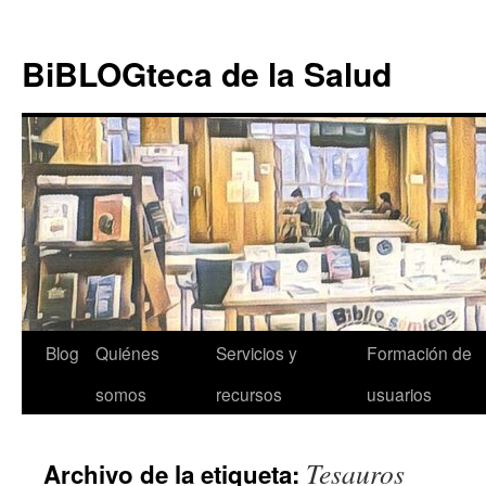
Ir al
Saltar
contenido
al
BiBLOGteca de la Salud
contenido
Blog
Quiénes
Servicios y
Formación de
somos
recursos
usuarios
Tesauros
Archivo de la etiqueta: