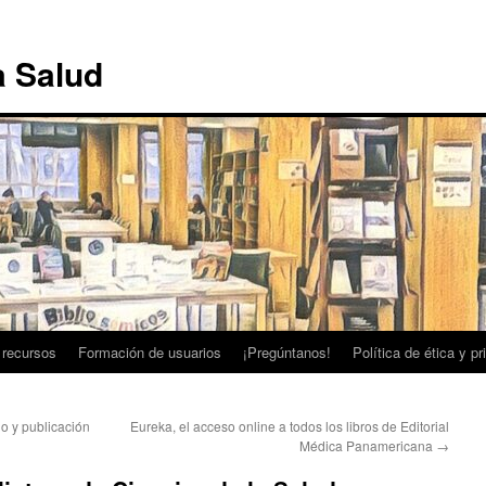
a Salud
 recursos
Formación de usuarios
¡Pregúntanos!
Política de ética y p
ño y publicación
Eureka, el acceso online a todos los libros de Editorial
Médica Panamericana
→