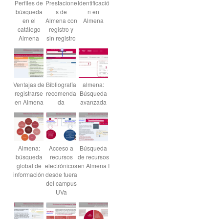
Perfiles de
Prestacione
Identificació
búsqueda
s de
n en
en el
Almena con
Almena
catálogo
registro y
Almena
sin registro
Ventajas de
Bibliografía
almena:
registrarse
recomenda
Búsqueda
en Almena
da
avanzada
Almena:
Acceso a
Búsqueda
búsqueda
recursos
de recursos
global de
electrónicos
en Almena I
información
desde fuera
del campus
UVa