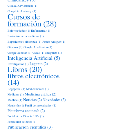
ClinicalKey Student
(1)
Complete Anatomy
(1)
Cursos de
formación
(28)
Enfermedades
(1)
Enfermería
(1)
Evolución de la medicina
(1)
Exposiciones biblioteca
(1)
Fondo Antiguo
(1)
Gincana
(1)
Google Académico
(1)
Google Scholar
(1)
Guías
(1)
Imágenes
(1)
Inteligencia Artificial
(5)
Leganto
(2)
Investigación
(1)
Libros
(20)
libros electrónicos
(14)
Logopedia
(1)
Medicamentos
(1)
Medicina gráfica
(2)
Medicina
(1)
Noticias
(2)
Novedades
(2)
Medline
(1)
Nutrición
(1)
Perfil de investigador
(1)
Plataforma anatomía
(2)
Portal de la Ciencia UVa
(1)
Protección de datos
(1)
Publicación científica
(3)