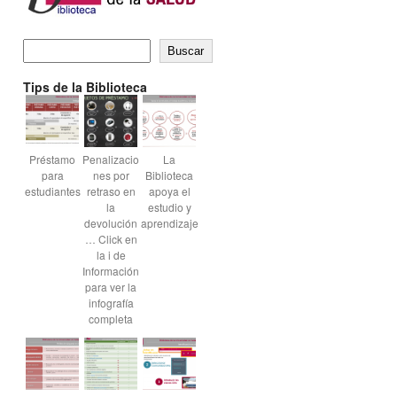
Buscar
Tips de la Biblioteca
Préstamo
Penalizacio
La
para
nes por
Biblioteca
estudiantes
retraso en
apoya el
la
estudio y
devolución
aprendizaje
… Click en
la i de
Información
para ver la
infografía
completa