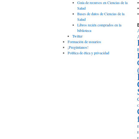
Guía de recursos en Ciencias de la
Salud
Bases de datos de Ciencias de la
Salud
Libros recién comprados en la
biblioteca
Twitter
Formación de usuarios
¡Pregúntanos!
B
Política de ética y privacidad
C
E
E
E