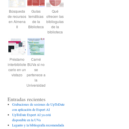
Búsqueda
Guías
Qué
de recursos
temáticas
ofrecen las
en Almena
de la
biblioguías
II
Biblioteca
de la
biblioteca
Préstamo
Carné
interbibliote
BUVa si no
cario en un
se
vistazo
pertenece a
la
Universidad
Entradas recientes
Grabaciones de sesiones de UpToDate
con aplicación de Expert AI
UpToDate Expert AI ya está
disponible en la UVa
Leganto y la bibliografía recomendada