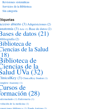
Revisiones sistemáticas
Servicios de la Biblioteca
Sin categoría
Etiquetas
Acceso abierto
(3)
Adquisiciones
(2)
Anatomía
(3)
Base de datos
(2)
Arte
(1)
Bases de datos
(21)
ibliografía
(2)
Biblioteca de
Ciencias de la Salud
(18)
Biblioteca de
Ciencias de la
Salud UVa
(32)
ClinicalKey
(3)
ClinicalKey Student
(1)
omplete Anatomy
(1)
Cursos de
formación
(28)
nfermedades
(1)
Enfermería
(1)
volución de la medicina
(1)
xposiciones biblioteca
(1)
Fondo Antiguo
(1)