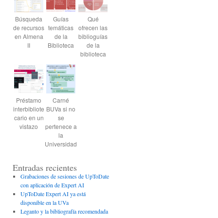
Búsqueda
Guías
Qué
de recursos
temáticas
ofrecen las
en Almena
de la
biblioguías
II
Biblioteca
de la
biblioteca
Préstamo
Carné
interbibliote
BUVa si no
cario en un
se
vistazo
pertenece a
la
Universidad
Entradas recientes
Grabaciones de sesiones de UpToDate
con aplicación de Expert AI
UpToDate Expert AI ya está
disponible en la UVa
Leganto y la bibliografía recomendada