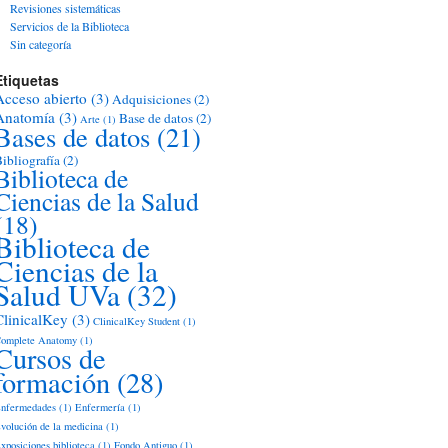
Revisiones sistemáticas
Servicios de la Biblioteca
Sin categoría
Etiquetas
Acceso abierto
(3)
Adquisiciones
(2)
Anatomía
(3)
Base de datos
(2)
Arte
(1)
Bases de datos
(21)
ibliografía
(2)
Biblioteca de
Ciencias de la Salud
(18)
Biblioteca de
Ciencias de la
Salud UVa
(32)
ClinicalKey
(3)
ClinicalKey Student
(1)
omplete Anatomy
(1)
Cursos de
formación
(28)
nfermedades
(1)
Enfermería
(1)
volución de la medicina
(1)
xposiciones biblioteca
(1)
Fondo Antiguo
(1)