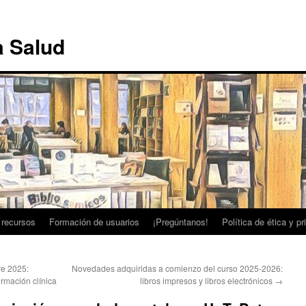
a Salud
 recursos
Formación de usuarios
¡Pregúntanos!
Política de ética y p
e 2025:
Novedades adquiridas a comienzo del curso 2025-2026:
ormación clínica
libros impresos y libros electrónicos
→