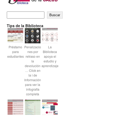
Buscar
Tips de la Biblioteca
Préstamo
Penalizacio
La
para
nes por
Biblioteca
estudiantes
retraso en
apoya el
la
estudio y
devolución
aprendizaje
… Click en
la i de
Información
para ver la
infografía
completa