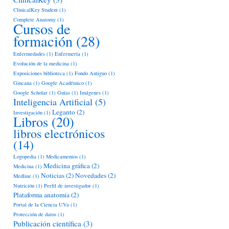
ClinicalKey Student
(1)
Complete Anatomy
(1)
Cursos de
formación
(28)
Enfermedades
(1)
Enfermería
(1)
Evolución de la medicina
(1)
Exposiciones biblioteca
(1)
Fondo Antiguo
(1)
Gincana
(1)
Google Académico
(1)
Google Scholar
(1)
Guías
(1)
Imágenes
(1)
Inteligencia Artificial
(5)
Leganto
(2)
Investigación
(1)
Libros
(20)
libros electrónicos
(14)
Logopedia
(1)
Medicamentos
(1)
Medicina gráfica
(2)
Medicina
(1)
Noticias
(2)
Novedades
(2)
Medline
(1)
Nutrición
(1)
Perfil de investigador
(1)
Plataforma anatomía
(2)
Portal de la Ciencia UVa
(1)
Protección de datos
(1)
Publicación científica
(3)