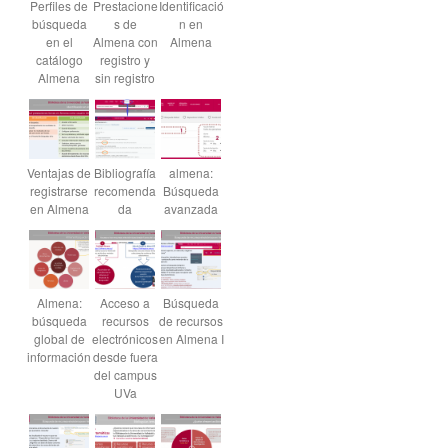
Perfiles de
Prestacione
Identificació
búsqueda
s de
n en
en el
Almena con
Almena
catálogo
registro y
Almena
sin registro
Ventajas de
Bibliografía
almena:
registrarse
recomenda
Búsqueda
en Almena
da
avanzada
Almena:
Acceso a
Búsqueda
búsqueda
recursos
de recursos
global de
electrónicos
en Almena I
información
desde fuera
del campus
UVa