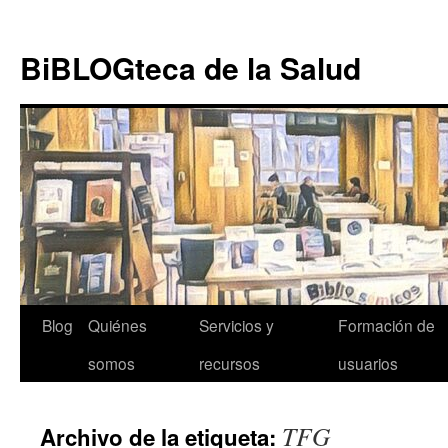
Ir al
Saltar
contenido
al
BiBLOGteca de la Salud
contenido
Blog
Quiénes
Servicios y
Formación de
somos
recursos
usuarios
TFG
Archivo de la etiqueta: