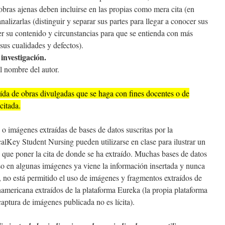
s obras ajenas deben incluirse en las propias como mera cita (en
analizarlas (distinguir y separar sus partes para llegar a conocer sus
r su contenido y circunstancias para que se entienda con más
r sus cualidades y defectos).
 investigación.
el nombre del autor.
ída de obras divulgadas que se haga con fines docentes o de
citada.
 o imágenes extraídas de bases de datos suscritas por la
alKey Student Nursing pueden utilizarse en clase para ilustrar un
ue poner la cita de donde se ha extraído. Muchas bases de datos
uso en algunas imágenes ya viene la información insertada y nunca
o, no está permitido el uso de imágenes y fragmentos extraídos de
namericana extraídos de la plataforma Eureka (la propia plataforma
captura de imágenes publicada no es lícita).