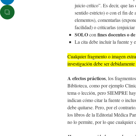
juicio crítico”. Es decir, que la
sentido estricto) o con el fin de 
elementos), comentarlas (expone
facilidad) o criticarlas (enjuicia
SOLO
fines docentes o de
con
La cita debe incluir la fuente y 
Cualquier fragmento o imagen extra
investigación debe ser debidamente 
A efectos prácticos
, los fragmentos
Biblioteca, como por ejemplo Clinic
tema o lección, pero SIEMPRE hay q
indican cómo citar la fuente o incl
debe quitarse. Pero, por el contrari
los libros de la Editorial Médica Pa
no lo permite, por lo que cualquier 