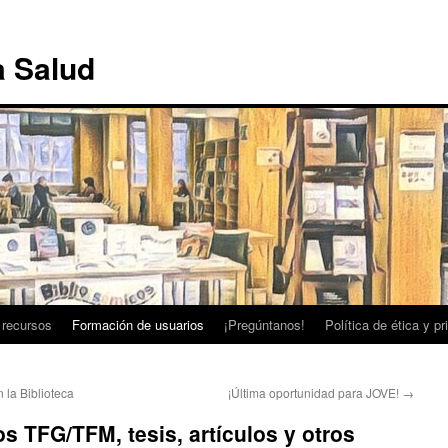
a Salud
 recursos
Formación de usuarios
¡Pregúntanos!
Política de ética y p
la Biblioteca
¡Última oportunidad para JOVE!
→
s TFG/TFM, tesis, artículos y otros