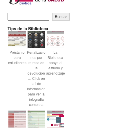
Buscar
Tips de la Biblioteca
Préstamo
Penalizacio
La
para
nes por
Biblioteca
estudiantes
retraso en
apoya el
la
estudio y
devolución
aprendizaje
… Click en
la i de
Información
para ver la
infografía
completa