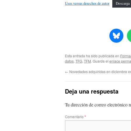
Usos versus derechos de autor
Descarga
Esta entrada ha sido publicada en
Formac
datos
,
TFG
,
TFM
. Guarda el
enlace perm
←
Novedades adquiridas en diciembre en 
Deja una respuesta
Tu dirección de correo electrónico n
Comentario
*