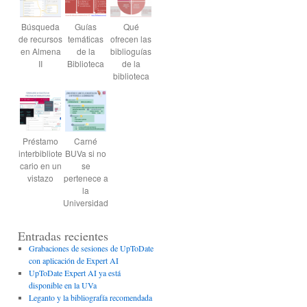
Búsqueda
Guías
Qué
de recursos
temáticas
ofrecen las
en Almena
de la
biblioguías
II
Biblioteca
de la
biblioteca
Préstamo
Carné
interbibliote
BUVa si no
cario en un
se
vistazo
pertenece a
la
Universidad
Entradas recientes
Grabaciones de sesiones de UpToDate
con aplicación de Expert AI
UpToDate Expert AI ya está
disponible en la UVa
Leganto y la bibliografía recomendada