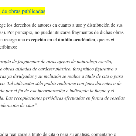
 de obras publicadas
ege los derechos de autores en cuanto a uso y distribución de sus
ficas). Por principio, no puede utilizarse fragmentos de dichas obras
excepción en el ámbito académico
ién recoge una
, que es
el
scribimos:
 propia de fragmentos de otras ajenas de naturaleza escrita,
 obras aisladas de carácter plástico, fotográfico figurativo o
as ya divulgadas y su inclusión se realice a título de cita o para
ico. Tal utilización sólo podrá realizarse con fines docentes o de
ada por el fin de esa incorporación e indicando la fuente y el
da. Las recopilaciones periódicas efectuadas en forma de reseñas
sideración de citas”
.
odrá realizarse a título de cita o para su análisis, comentario o