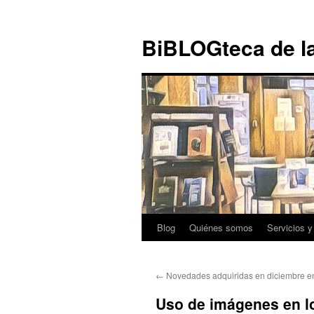
Ir al
Saltar
contenido
al
BiBLOGteca de l
contenido
Blog
Quiénes somos
Servicios y
←
Novedades adquiridas en diciembre en 
Uso de imágenes en lo