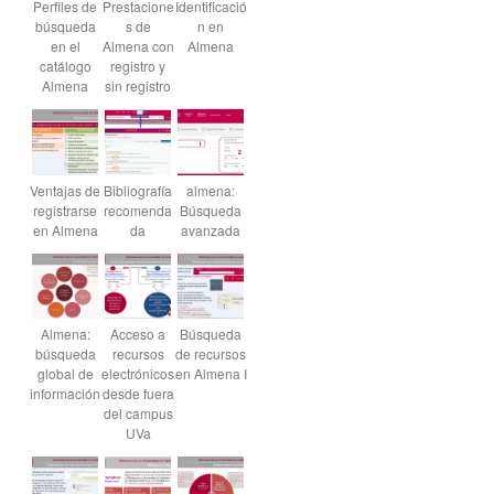
Perfiles de
Prestacione
Identificació
búsqueda
s de
n en
en el
Almena con
Almena
catálogo
registro y
Almena
sin registro
Ventajas de
Bibliografía
almena:
registrarse
recomenda
Búsqueda
en Almena
da
avanzada
Almena:
Acceso a
Búsqueda
búsqueda
recursos
de recursos
global de
electrónicos
en Almena I
información
desde fuera
del campus
UVa