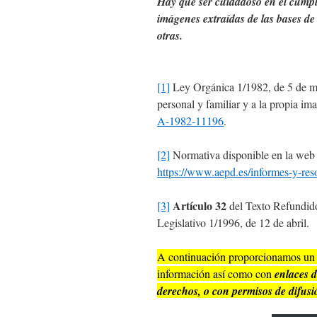
Hay que ser cuidadoso en el cumpli
imágenes extraídas de las bases de 
otras.
[1]
Ley Orgánica 1/1982, de 5 de may
personal y familiar y a la propia i
A-1982-11196
.
[2]
Normativa disponible en la web 
https://www.aepd.es/informes-y-res
Artículo 32
[3]
del Texto Refundido
Legislativo 1/1996, de 12 de abril.
A continuación proporcionamos un 
información así como con
enlaces d
derechos, o con permisos de difusi