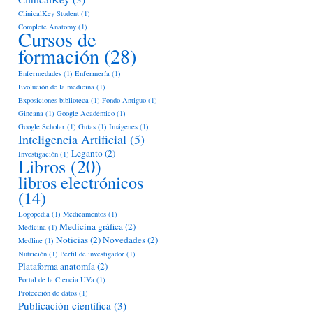
ClinicalKey Student
(1)
Complete Anatomy
(1)
Cursos de
formación
(28)
Enfermedades
(1)
Enfermería
(1)
Evolución de la medicina
(1)
Exposiciones biblioteca
(1)
Fondo Antiguo
(1)
Gincana
(1)
Google Académico
(1)
Google Scholar
(1)
Guías
(1)
Imágenes
(1)
Inteligencia Artificial
(5)
Leganto
(2)
Investigación
(1)
Libros
(20)
libros electrónicos
(14)
Logopedia
(1)
Medicamentos
(1)
Medicina gráfica
(2)
Medicina
(1)
Noticias
(2)
Novedades
(2)
Medline
(1)
Nutrición
(1)
Perfil de investigador
(1)
Plataforma anatomía
(2)
Portal de la Ciencia UVa
(1)
Protección de datos
(1)
Publicación científica
(3)