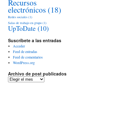
Recursos
electrónicos
(18)
Redes sociales
(1)
Salas de trabajo en grupo
(1)
UpToDate
(10)
Suscríbete a las entradas
Acceder
Feed de entradas
Feed de comentarios
WordPress.org
Archivo de post publicados
Archivo
de
post
publicados