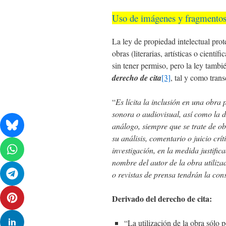
Uso de imágenes y fragmentos
La ley de propiedad intelectual prot
obras (literarias, artísticas o cientí
sin tener permiso, pero la ley tamb
derecho de cita
[3]
, tal y como tran
“
Es lícita la inclusión en una obra
sonora o audiovisual, así como la de
análogo, siempre que se trate de obr
su análisis, comentario o juicio crít
investigación, en la medida justific
nombre del autor de la obra utiliza
o revistas de prensa tendrán la con
Derivado del derecho de cita:
“La utilización de la obra sólo p