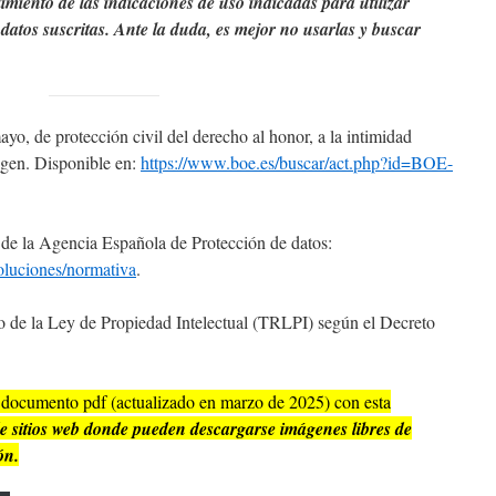
miento de las indicaciones de uso indicadas para utilizar
datos suscritas. Ante la duda, es mejor no usarlas y buscar
o, de protección civil del derecho al honor, a la intimidad
magen. Disponible en:
https://www.boe.es/buscar/act.php?id=BOE-
de la Agencia Española de Protección de datos:
oluciones/normativa
.
 de la Ley de Propiedad Intelectual (TRLPI) según el Decreto
documento pdf (actualizado en marzo de 2025)
con esta
e sitios web donde pueden descargarse imágenes libres de
ón.