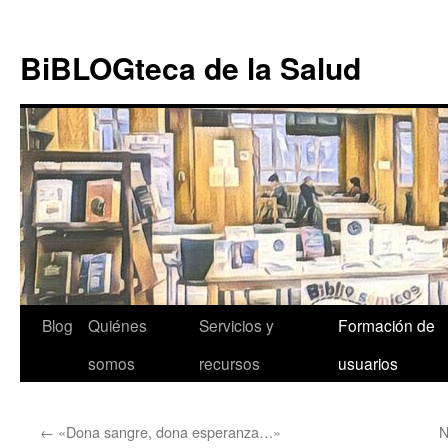
Ir al
Saltar
contenido
al
BiBLOGteca de la Salud
contenido
Blog
Quiénes
Servicios y
Formación de
somos
recursos
usuarios
←
«Dona sangre, dona esperanza…»
N