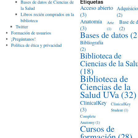
Etiquetas
Bases de datos de Ciencias de
Acceso abierto
Adquisici
la Salud
(3)
Libros recién comprados en la
(2)
biblioteca
Anatomía
Base de d
Arte
Twitter
(3)
(2)
(1)
Bases de datos
(2
Formación de usuarios
¡Pregúntanos!
Bibliografía
Política de ética y privacidad
(2)
Biblioteca de
Ciencias de la Sal
(18)
Biblioteca de
Ciencias de la
Salud UVa
(32)
ClinicalKey
ClinicalKey
(3)
Student
(1)
Complete
Anatomy
(1)
Cursos de
formación
(28)