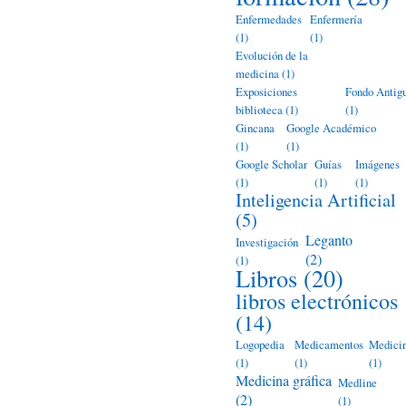
Enfermedades
Enfermería
(1)
(1)
Evolución de la
medicina
(1)
Exposiciones
Fondo Antig
biblioteca
(1)
(1)
Gincana
Google Académico
(1)
(1)
Google Scholar
Guías
Imágenes
(1)
(1)
(1)
Inteligencia Artificial
(5)
Leganto
Investigación
(2)
(1)
Libros
(20)
libros electrónicos
(14)
Logopedia
Medicamentos
Medici
(1)
(1)
(1)
Medicina gráfica
Medline
(2)
(1)