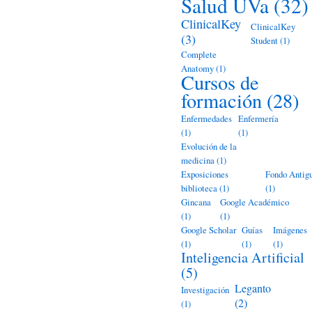
Salud UVa
(32)
ClinicalKey
ClinicalKey
(3)
Student
(1)
Complete
Anatomy
(1)
Cursos de
formación
(28)
Enfermedades
Enfermería
(1)
(1)
Evolución de la
medicina
(1)
Exposiciones
Fondo Antig
biblioteca
(1)
(1)
Gincana
Google Académico
(1)
(1)
Google Scholar
Guías
Imágenes
(1)
(1)
(1)
Inteligencia Artificial
(5)
Leganto
Investigación
(2)
(1)